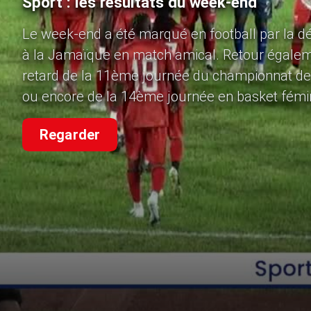
Sport : les résultats du week-end
Le week-end a été marqué en football par la dé
à la Jamaïque en match amical. Retour égalem
retard de la 11ème journée du championnat de 
ou encore de la 14ème journée en basket fémi
Regarder