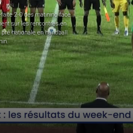
faite 2-0 des matinino face
ent sur les rencontres en
pré nationale en handball
nin.