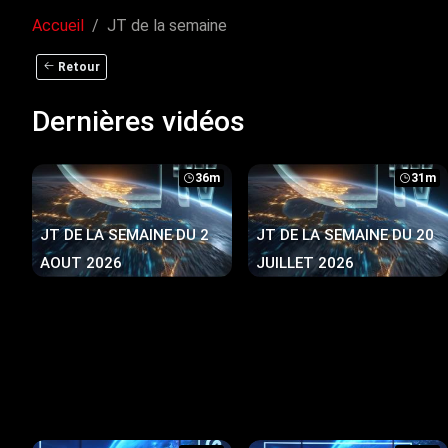
Accueil
JT de la semaine
JT de la sema
Retour
Dernières vidéos
36m
31m
JT DE LA SEMAINE DU 2
JT DE LA SEMAINE DU 20
AOUT 2026
JUILLET 2026