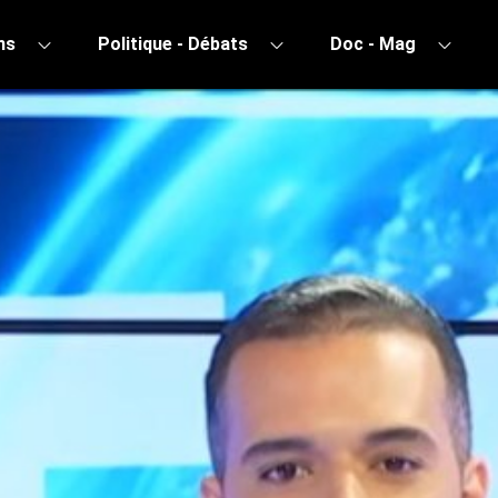
ns
Politique - Débats
Doc - Mag