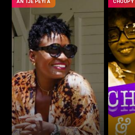
AN TJÈ PÉYI A
CHOUPY