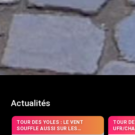
Actualités
TOUR DES YOLES : LE VENT
TOUR DE
SOUFFLE AUSSI SUR LES
UFR/CH
COMMERCES
SEREINE