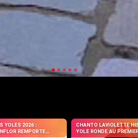
S YOLES 2026 :
CHANTO LAVIOLETTE HI
ANFLOR REMPORTE
YOLE RONDE AU PREMIE
MENT LA 5ÈME ÉTAPE
AVEC "BAY DOUVAN"