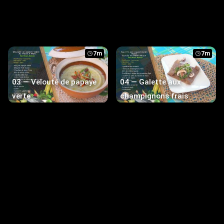
7m
7m
03 — Velouté de papaye
04 — Galette aux
verte
champignons frais
7m
7m
09 — Sandwich Brioché
10 — Gratin de pâtes de