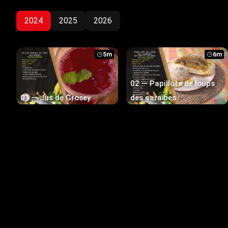
2024
2025
2026
5m
6m
02 — Papillote de loups
01 — Jus de Grosey
des caraïbes
6m
8m
07 — Pâtes de banane
plantains sauce giromon