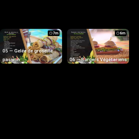
7m
6m
05 — Gelée de groseille
passion
06 — Burgers Végétariens
7m
9m
11 — Gratin de
12 — Accras de crevettes