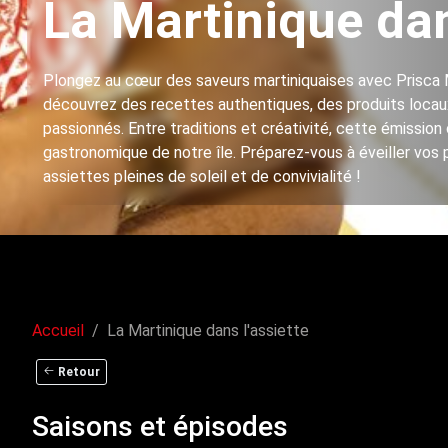
La Martinique dan
Plongez au cœur des saveurs martiniquaises avec Prisca 
découvrez des recettes authentiques, des produits locaux
passionnés. Entre traditions et créativité, cette émission c
gastronomique de notre île. Préparez-vous à éveiller vos p
assiettes pleines de soleil et de convivialité !
Accueil
La Martinique dans l'assiette
La Martinique 
Retour
Saisons et épisodes