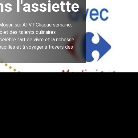
s l'assiette
Morjon sur ATV ! Chaque semaine,
 et des talents culinaires
élèbre l’art de vivre et la richesse
apilles et à voyager à travers des
dans l'assiette