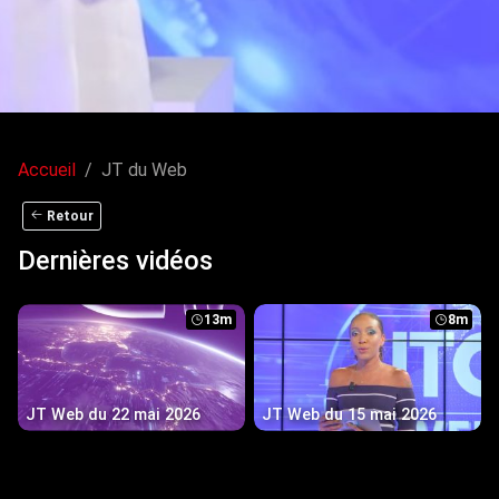
Accueil
JT du Web
JT du Web
Retour
Dernières vidéos
13m
8m
JT Web du 22 mai 2026
JT Web du 15 mai 2026