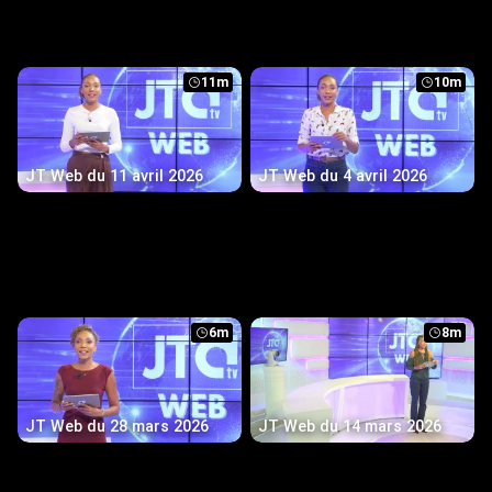
11m
10m
JT Web du 11 avril 2026
JT Web du 4 avril 2026
6m
8m
JT Web du 28 mars 2026
JT Web du 14 mars 2026