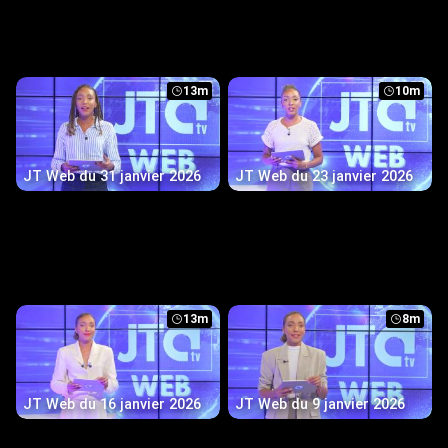
13m
10m
JT Web du 31 janvier 2026
JT Web du 23 janvier 2026
13m
8m
JT Web du 16 janvier 2026
JT Web du 9 janvier 2026