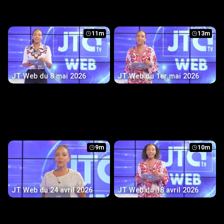
11m
13m
JT Web du 8 mai 2026
JT Web du 1er mai 2026
9m
10m
JT Web du 24 avril 2026
JT Web du 18 avril 2026