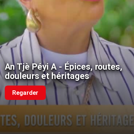
An Tjè Péyi A - Épices, routes,
douleurs et héritages
Regarder