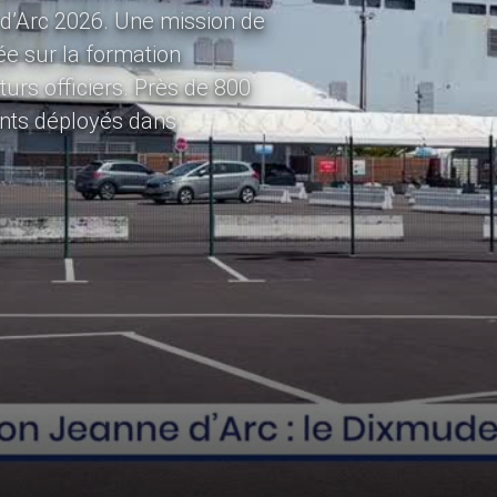
 d’Arc 2026. Une mission de
ée sur la formation
turs officiers. Près de 800
ents déployés dans