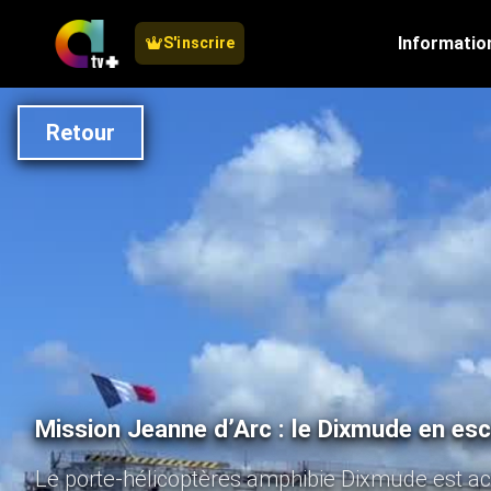
Informatio
S'inscrire
Retour
Mission Jeanne d’Arc : le Dixmude en esc
Le porte-hélicoptères amphibie Dixmude est a