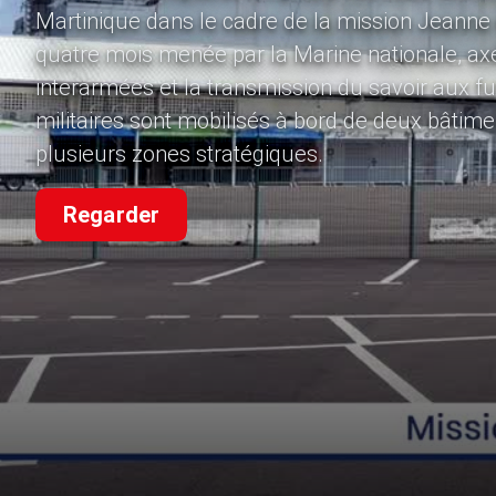
Martinique dans le cadre de la mission Jeanne
quatre mois menée par la Marine nationale, ax
interarmées et la transmission du savoir aux fu
militaires sont mobilisés à bord de deux bâtim
plusieurs zones stratégiques.
Regarder