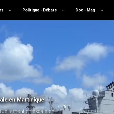
ns
Politique - Débats
Doc - Mag
ale en Martinique
ctuellement en escale en