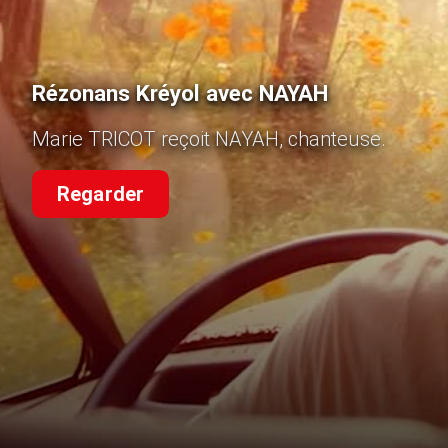
Rézonans Kréyol avec NAYAH
Marie TRICOT reçoit NAYAH, chanteuse.
Regarder