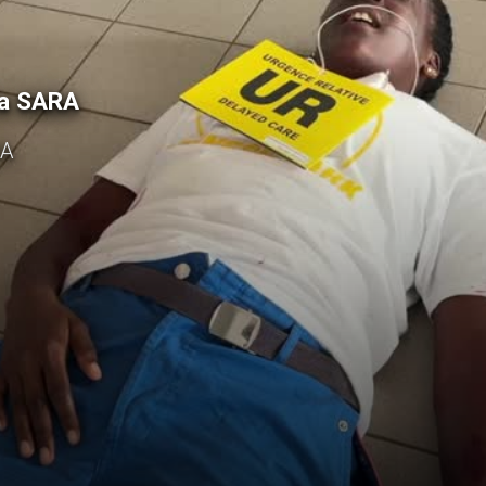
 la SARA
RA