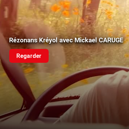
Rézonans Kréyol avec Mickael CARUGE
Regarder