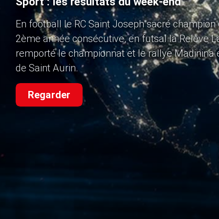
Sport : les résultats du week-end
En football le RC Saint Joseph sacré champion 
2ème année consécutive, en futsal la Relève 
remporté le championnat et le rallye Madinina 
de Saint Aurin.
Regarder