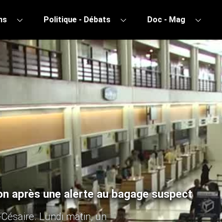
ns
Politique - Débats
Doc - Mag
ion après une alerte au bagage suspect
-Césaire. Lundi matin, un