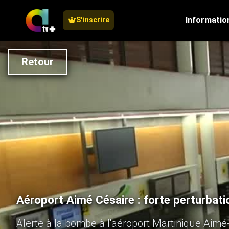
Informatio
S'inscrire
Retour
Aéroport Aimé Césaire : forte perturbat
Alerte à la bombe à l'aéroport Martinique Aimé