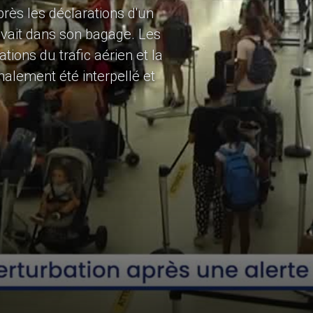
près les déclarations d'un
uvait dans son bagage. Les
tions du trafic aérien et la
nalement été interpellé et